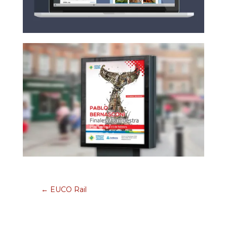
←
EUCO Rail